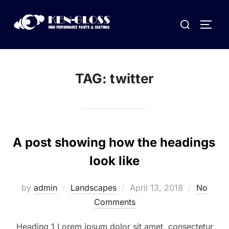
Skip
Search
to
TOGG
for:
content
TAG:
twitter
A post showing how the headings
look like
Posted
by
admin
Landscapes
April 13, 2018
No
on
Comments
Heading 1 Lorem ipsum dolor sit amet, consectetur